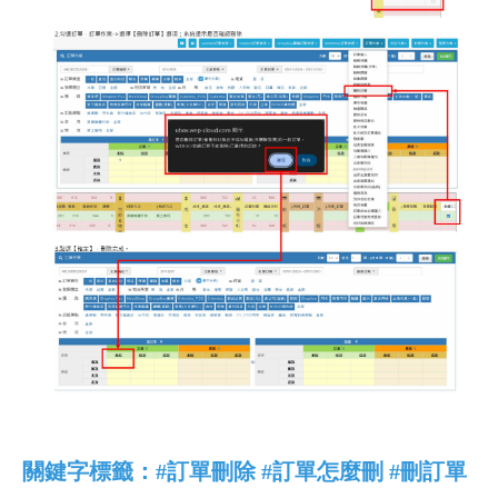
關鍵字標籤：
#訂單刪除
#訂單怎麼刪 #刪訂單